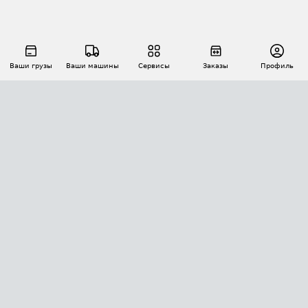
Ваши грузы
Ваши машины
Сервисы
Заказы
Профиль
АВТОМАТИЗАЦИЯ ПЕРЕВОЗОК
Площадки
Заказы
Торги
Тендеры
АТИ-Доки
GPS-мониторинг
АТИ Мессенджер
Цепочки грузов
API ATI.SU
ПОЛЕЗНОЕ
Расчет расстояний
БЕЗОПАСНОСТЬ
Академия ATI.SU
ATI.SU о безопасности
Звезды ATI.SU на вашем сайте
КОНТАКТЫ И ТАРИФЫ
Памятка по проверке контрагентов
Индекс ATI.SU FTL РФ