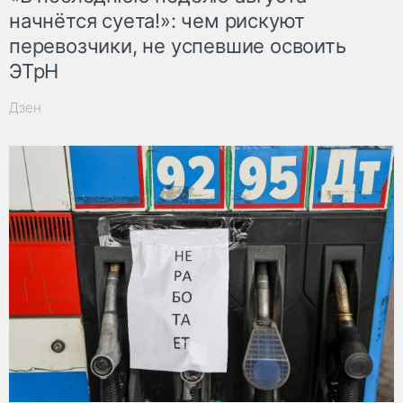
начнётся суета!»: чем рискуют
перевозчики, не успевшие освоить
ЭТрН
Дзен