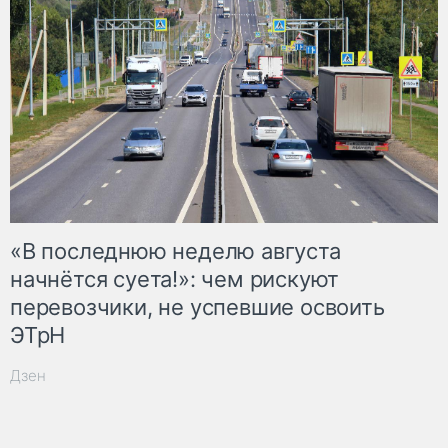
«В последнюю неделю августа
начнётся суета!»: чем рискуют
перевозчики, не успевшие освоить
ЭТрН
Дзен