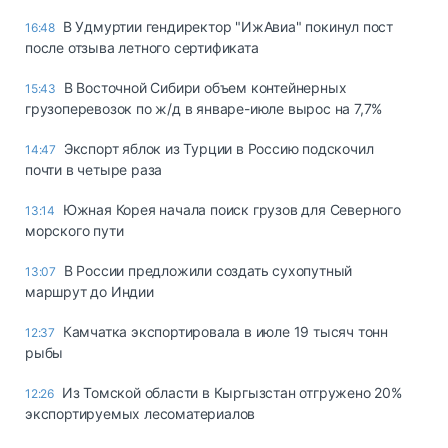
В Удмуртии гендиректор "ИжАвиа" покинул пост
16:48
после отзыва летного сертификата
В Восточной Сибири объем контейнерных
15:43
грузоперевозок по ж/д в январе-июле вырос на 7,7%
Экспорт яблок из Турции в Россию подскочил
14:47
почти в четыре раза
Южная Корея начала поиск грузов для Северного
13:14
морского пути
В России предложили создать сухопутный
13:07
маршрут до Индии
Камчатка экспортировала в июле 19 тысяч тонн
12:37
рыбы
Из Томской области в Кыргызстан отгружено 20%
12:26
экспортируемых лесоматериалов