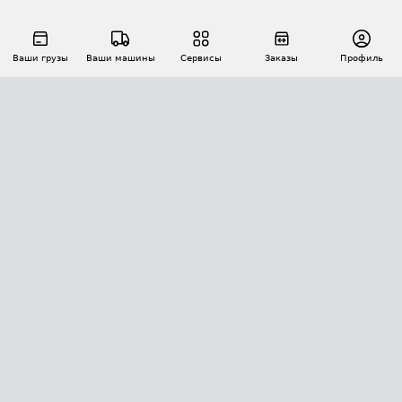
Ваши грузы
Ваши машины
Сервисы
Заказы
Профиль
АВТОМАТИЗАЦИЯ ПЕРЕВОЗОК
Площадки
Заказы
Торги
Тендеры
АТИ-Доки
GPS-мониторинг
АТИ Мессенджер
Цепочки грузов
API ATI.SU
ПОЛЕЗНОЕ
Расчет расстояний
БЕЗОПАСНОСТЬ
Академия ATI.SU
ATI.SU о безопасности
Звезды ATI.SU на вашем сайте
КОНТАКТЫ И ТАРИФЫ
Памятка по проверке контрагентов
Индекс ATI.SU FTL РФ
О системе ATI.SU
Светофор+
Средние ставки
ИНФОРМАЦИЯ