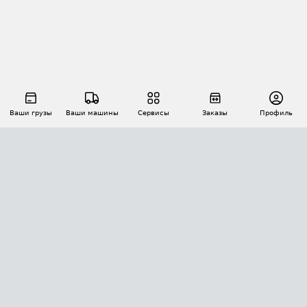
Ваши грузы
Ваши машины
Сервисы
Заказы
Профиль
АВТОМАТИЗАЦИЯ ПЕРЕВОЗОК
Площадки
Заказы
Торги
Тендеры
АТИ-Доки
GPS-мониторинг
АТИ Мессенджер
Цепочки грузов
API ATI.SU
ПОЛЕЗНОЕ
Расчет расстояний
БЕЗОПАСНОСТЬ