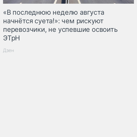
«В последнюю неделю августа
начнётся суета!»: чем рискуют
перевозчики, не успевшие освоить
ЭТрН
Дзен