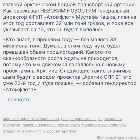
главной арктической водной транспортной артерии.
Как рассказал НЕВСКИМ НОВОСТЯМ генеральный
директор ФГУП «Атомфлот» Мустафа Кашка, план на
этот год составляет 32 млн тонн грузов, и пока все
указывает на то, что он будет выполнен.
«Кто знает, в прошлом году — без малого 33
миллиона тонн. Думаю, в этом году чуть будет
превышен объем прошлогодний. Какого-то
скачкообразного роста ждать не приходится,
потому что мы движемся параллельно с новыми
проектами в Арктике. Следующие такие значимые
шаги будут с вводом проектов „Арктик СПГ-2“, это
уже 23-й год и туда позже», — добавил гендиректор
«Атомфлота».
nevnov.ru
морские перевозки опасных грузов
перевозка спг
ледокольная
проводка
танкеры-газовозы
севморпуть
транспортные коридоры
атомфлот
арктик спг-2
россия
арктика
85 просмотров всего.