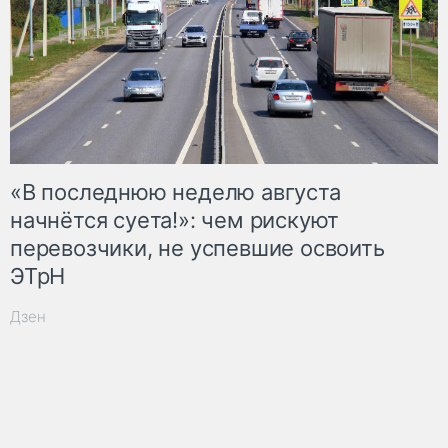
«В последнюю неделю августа
начнётся суета!»: чем рискуют
перевозчики, не успевшие освоить
ЭТрН
Дзен