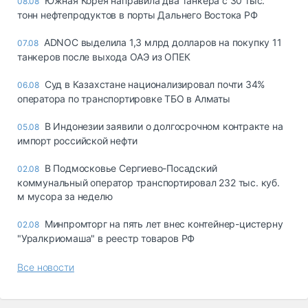
Южная Корея направила два танкера с 30 тыс.
08.08
тонн нефтепродуктов в порты Дальнего Востока РФ
ADNOC выделила 1,3 млрд долларов на покупку 11
07.08
танкеров после выхода ОАЭ из ОПЕК
Суд в Казахстане национализировал почти 34%
06.08
оператора по транспортировке ТБО в Алматы
В Индонезии заявили о долгосрочном контракте на
05.08
импорт российской нефти
В Подмосковье Сергиево-Посадский
02.08
коммунальный оператор транспортировал 232 тыс. куб.
м мусора за неделю
Минпромторг на пять лет внес контейнер-цистерну
02.08
"Уралкриомаша" в реестр товаров РФ
Все новости