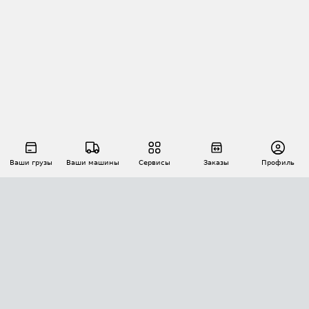
Ваши грузы
Ваши машины
Сервисы
Заказы
Профиль
АВТОМАТИЗАЦИЯ ПЕРЕВОЗОК
Площадки
Заказы
Торги
Тендеры
АТИ-Доки
GPS-мониторинг
АТИ Мессенджер
Цепочки грузов
API ATI.SU