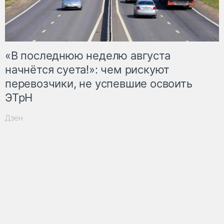
«В последнюю неделю августа
начнётся суета!»: чем рискуют
перевозчики, не успевшие освоить
ЭТрН
Дзен