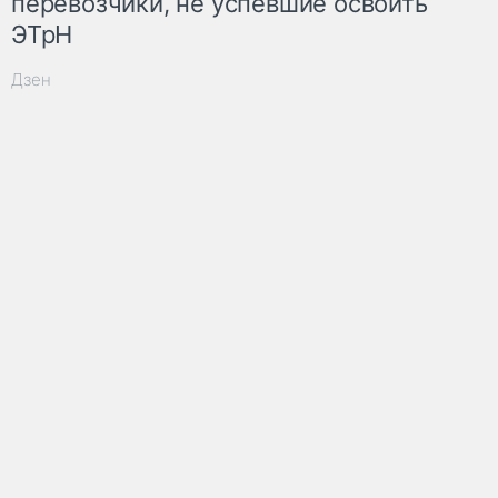
перевозчики, не успевшие освоить
ЭТрН
Дзен