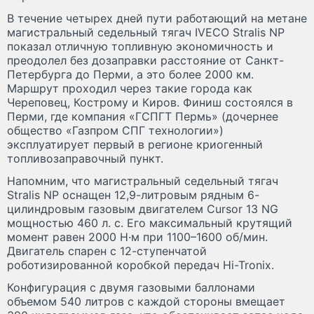
В течение четырех дней пути работающий на метане
магистральный седельный тягач IVECO Stralis NP
показал отличную топливную экономичность и
преодолел без дозаправки расстояние от Санкт-
Петербурга до Перми, а это более 2000 км.
Маршрут проходил через такие города как
Череповец, Кострому и Киров. Финиш состоялся в
Перми, где компания «ГСПГТ Пермь» (дочернее
общество «Газпром СПГ технологии»)
эксплуатирует первый в регионе криогенный
топливозаправочный пункт.
Напомним, что магистральный седельный тягач
Stralis NP оснащен 12,9-литровым рядным 6-
цилиндровым газовым двигателем Сursor 13 NG
мощностью 460 л. с. Его максимальный крутящий
момент равен 2000 Н·м при 1100–1600 об/мин.
Двигатель спарен с 12-ступенчатой
роботизированной коробкой передач Hi-Tronix.
Конфигурация с двумя газовыми баллонами
объемом 540 литров с каждой стороны вмещает