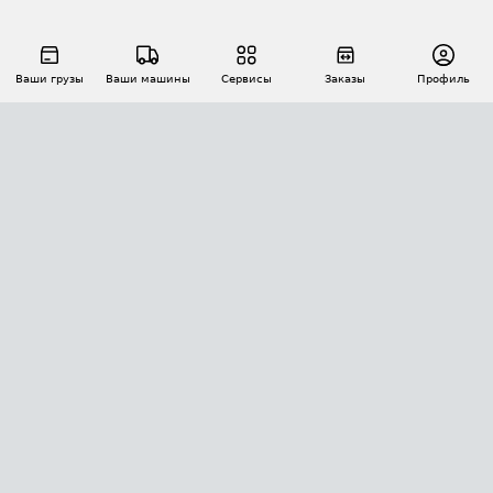
Ваши грузы
Ваши машины
Сервисы
Заказы
Профиль
АВТОМАТИЗАЦИЯ ПЕРЕВОЗОК
Площадки
Заказы
Торги
Тендеры
АТИ-Доки
GPS-мониторинг
АТИ Мессенджер
Цепочки грузов
API ATI.SU
ПОЛЕЗНОЕ
Расчет расстояний
БЕЗОПАСНОСТЬ
Академия ATI.SU
ATI.SU о безопасности
Звезды ATI.SU на вашем сайте
КОНТАКТЫ И ТАРИФЫ
Памятка по проверке контрагентов
Индекс ATI.SU FTL РФ
О системе ATI.SU
Светофор+