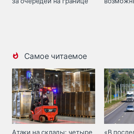
возможн
за очередей на границе
Самое читаемое
Атаки на склады: четыре
«В посл