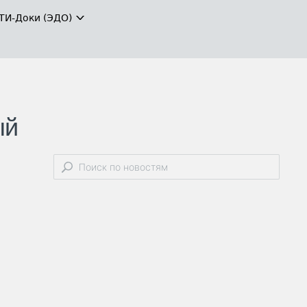
ТИ-Доки (ЭДО)
ый