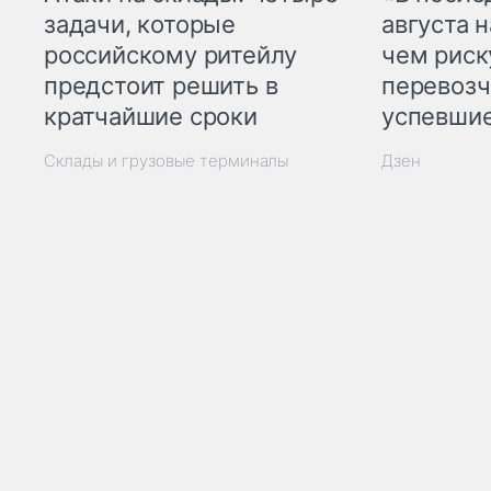
задачи, которые
августа н
российскому ритейлу
чем рис
предстоит решить в
перевозч
кратчайшие сроки
успевшие
Склады и грузовые терминалы
Дзен