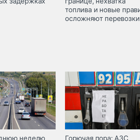
границе, нехватка
ых задержках
топлива и новые прав
осложняют перевозки
Горючая пора: АЗС
еднюю неделю