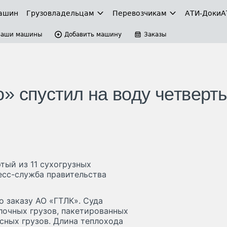
ашин
Грузовладельцам
Перевозчикам
АТИ-Доки
А
Ваши машины
Добавить машину
Заказы
» спустил на воду четверт
тый из 11 сухогрузных
есс-служба правительства
о заказу АО «ГТЛК». Суда
лочных грузов, пакетированных
асных грузов. Длина теплохода