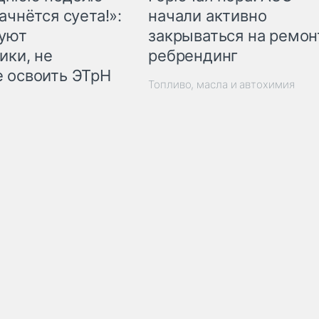
начали активно
ачнётся суета!»:
закрываться на ремон
куют
ребрендинг
ики, не
 освоить ЭТрН
Топливо, масла и автохимия