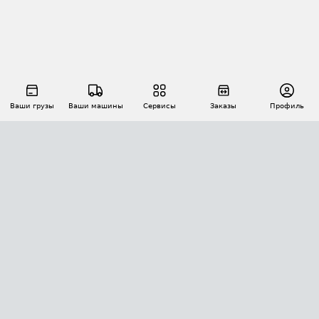
Ваши грузы
Ваши машины
Сервисы
Заказы
Профиль
АВТОМАТИЗАЦИЯ ПЕРЕВОЗОК
Площадки
Заказы
Торги
Тендеры
АТИ-Доки
GPS-мониторинг
АТИ Мессенджер
Цепочки грузов
API ATI.SU
ПОЛЕЗНОЕ
Расчет расстояний
БЕЗОПАСНОСТЬ
Академия ATI.SU