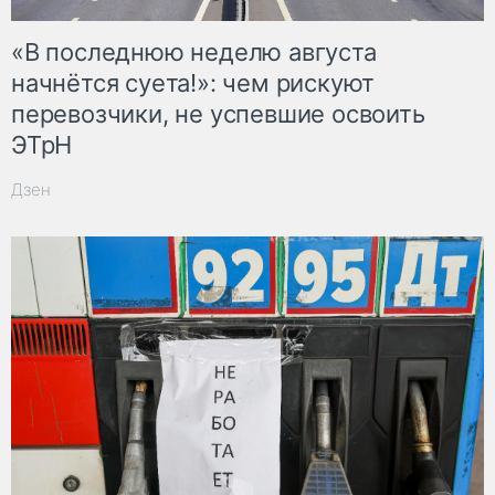
«В последнюю неделю августа
начнётся суета!»: чем рискуют
перевозчики, не успевшие освоить
ЭТрН
Дзен