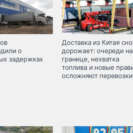
Доставка из Китая сно
ров
дорожает: очереди на
дили о
границе, нехватка
ых задержках
топлива и новые прав
осложняют перевозки