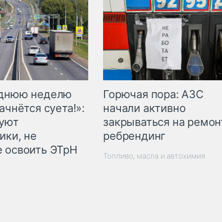
Горючая пора: АЗС
еднюю неделю
начали активно
ачнётся суета!»:
закрываться на ремон
куют
ребрендинг
ики, не
 освоить ЭТрН
Топливо, масла и автохимия