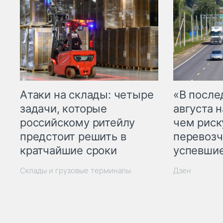
Атаки на склады: четыре
«В посл
задачи, которые
августа н
российскому ритейлу
чем рис
предстоит решить в
перевозч
кратчайшие сроки
успевшие
Склады и грузовые терминалы
Дзен