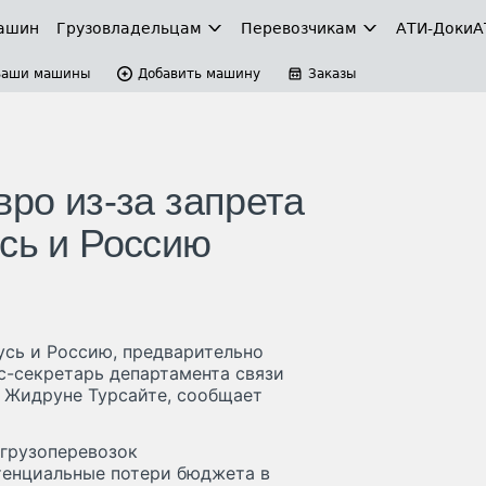
ашин
Грузовладельцам
Перевозчикам
АТИ-Доки
А
Ваши машины
Добавить машину
Заказы
вро из-за запрета
сь и Россию
усь и Россию, предварительно
сс-секретарь департамента связи
 Жидруне Турсайте, сообщает
 грузоперевозок
отенциальные потери бюджета в