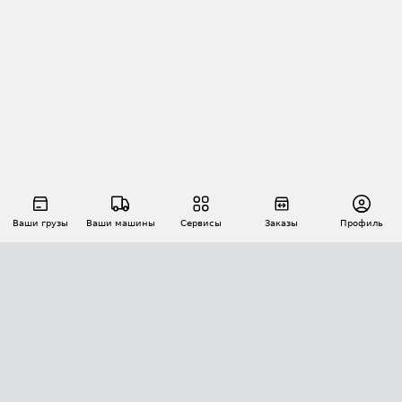
Ваши грузы
Ваши машины
Сервисы
Заказы
Профиль
АВТОМАТИЗАЦИЯ ПЕРЕВОЗОК
Площадки
Заказы
Торги
Тендеры
АТИ-Доки
GPS-мониторинг
АТИ Мессенджер
Цепочки грузов
API ATI.SU