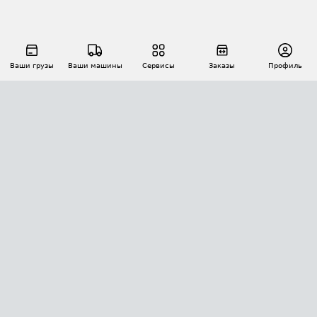
Ваши грузы
Ваши машины
Сервисы
Заказы
Профиль
АВТОМАТИЗАЦИЯ ПЕРЕВОЗОК
Площадки
Заказы
Торги
Тендеры
АТИ-Доки
GPS-мониторинг
АТИ Мессенджер
Цепочки грузов
API ATI.SU
ПОЛЕЗНОЕ
Расчет расстояний
БЕЗОПАСНОСТЬ
Академия ATI.SU
ATI.SU о безопасности
Звезды ATI.SU на вашем сайте
КОНТАКТЫ И ТАРИФЫ
Памятка по проверке контрагентов
Индекс ATI.SU FTL РФ