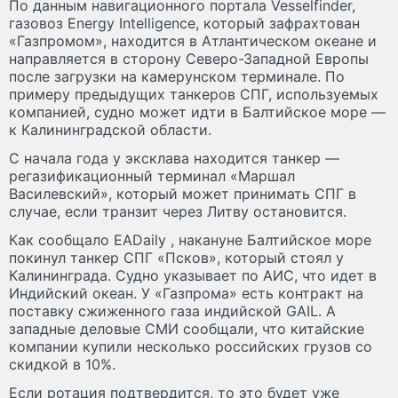
По данным навигационного портала Vesselfinder,
газовоз Energy Intelligence, который зафрахтован
«Газпромом», находится в Атлантическом океане и
направляется в сторону Северо-Западной Европы
после загрузки на камерунском терминале. По
примеру предыдущих танкеров СПГ, используемых
компанией, судно может идти в Балтийское море —
к Калининградской области.
С начала года у эксклава находится танкер —
регазификационный терминал «Маршал
Василевский», который может принимать СПГ в
случае, если транзит через Литву остановится.
Как сообщало EADaily , накануне Балтийское море
покинул танкер СПГ «Псков», который стоял у
Калининграда. Судно указывает по АИС, что идет в
Индийский океан. У «Газпрома» есть контракт на
поставку сжиженного газа индийской GAIL. А
западные деловые СМИ сообщали, что китайские
компании купили несколько российских грузов со
скидкой в 10%.
Если ротация подтвердится, то это будет уже