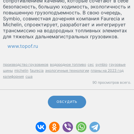
сопротивлением качению, которые сочетают в себе
безопасность, большую ходимость, экологичность и
повышенную грузоподъемность. В свою очередь,
Symbio, совместная дочерняя компания Faurecia и
Michelin, спроектирует, разработает и интегрирует
трансмиссию на водородных топливных элементах
для тяжелых дальнемагистральных грузовиков.
www.topof.ru
производство грузовиков
водородное топливо
cec
symbio
грузовые
шины
michelin
faurecia
экологичные технологии
планы на 2023 год
калифорния
сша
90 просмотров всего.
ОБСУДИТЬ