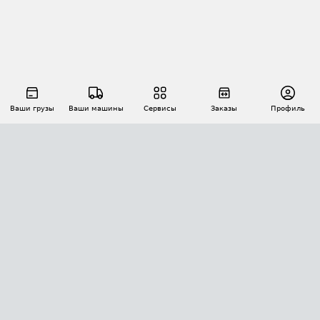
Ваши грузы
Ваши машины
Сервисы
Заказы
Профиль
АВТОМАТИЗАЦИЯ ПЕРЕВОЗОК
Площадки
Заказы
Торги
Тендеры
АТИ-Доки
GPS-мониторинг
АТИ Мессенджер
Цепочки грузов
API ATI.SU
ПОЛЕЗНОЕ
Расчет расстояний
БЕЗОПАСНОСТЬ
Академия ATI.SU