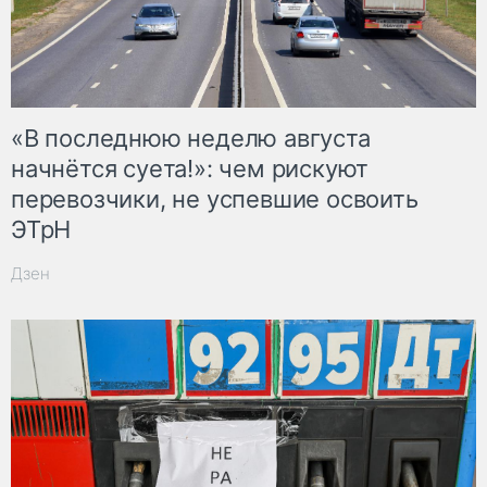
«В последнюю неделю августа
начнётся суета!»: чем рискуют
перевозчики, не успевшие освоить
ЭТрН
Дзен