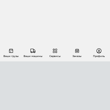
Ваши грузы
Ваши машины
Сервисы
Заказы
Профиль
АВТОМАТИЗАЦИЯ ПЕРЕВОЗОК
Площадки
Заказы
Торги
Тендеры
АТИ-Доки
GPS-мониторинг
АТИ Мессенджер
Цепочки грузов
API ATI.SU