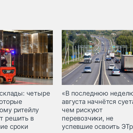
 склады: четыре
«В последнюю недел
которые
августа начнётся суета
ому ритейлу
чем рискуют
т решить в
перевозчики, не
ие сроки
успевшие освоить ЭТ