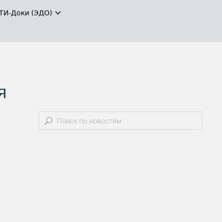
ТИ-Доки (ЭДО)
я