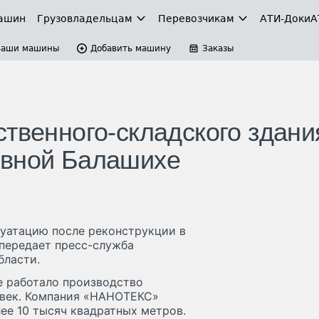
ашин
Грузовладельцам
Перевозчикам
АТИ-Доки
А
Ваши машины
Добавить машину
Заказы
ственного-складского здани
овной Балашихе
луатацию после реконструкции в
 передает пресс-служба
бласти.
е работало производство
овек. Компания «НАНОТЕКС»
ее 10 тысяч квадратных метров.