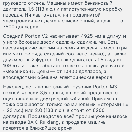
грузового отсека. Машины имеют бензиновый
двигатель 1.5 (113 л.с.) и пятиступенчатую коробку
передач. Ни «автомата», ни продвинутой
электроники нет даже в списке опций, а цены — от
7500 долларов.
Средний Porton V2 насчитывает 4925 мм в длину, и
у него боковые двери сделаны сдвижными. Есть
пассажирские версии на семь или девять мест (три
или четыре ряда сидений соответственно), а также
двухместный фургон. Тот же двигатель 1.5 выдает
109 л.с. и тоже работает только с пятиступенчатой
«механикой». Цены — от 10400 долларов, а
впоследствии обещана электрическая версия.
Наконец, есть полноценный грузовик Porton M3
полной массой 3,5 тонны, который предложен с
одиночной или двухрядной кабиной. Причем он
тоже оснащается только бензиновыми моторами 1.6
(122 л.с.) или 2.0 (133 л.с.), а стоит от 8200
долларов. Производство всей троицы уже началось
на заводе BAIC Ruixiang, в продаже машины
появятся в ближайшее время.