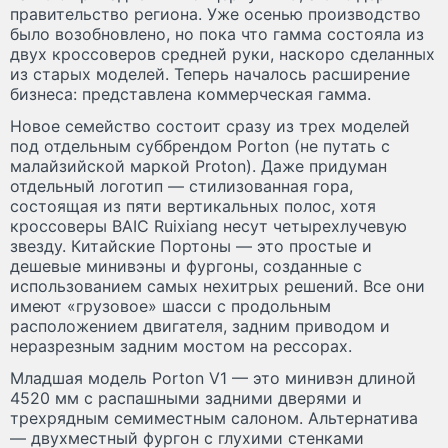
правительство региона. Уже осенью производство
было возобновлено, но пока что гамма состояла из
двух кроссоверов средней руки, наскоро сделанных
из старых моделей. Теперь началось расширение
бизнеса: представлена коммерческая гамма.
Новое семейство состоит сразу из трех моделей
под отдельным суббрендом Porton (не путать с
малайзийской маркой Proton). Даже придуман
отдельный логотип — стилизованная гора,
состоящая из пяти вертикальных полос, хотя
кроссоверы BAIC Ruixiang несут четырехлучевую
звезду. Китайские Портоны — это простые и
дешевые минивэны и фургоны, созданные с
использованием самых нехитрых решений. Все они
имеют «грузовое» шасси с продольным
расположением двигателя, задним приводом и
неразрезным задним мостом на рессорах.
Младшая модель Porton V1 — это минивэн длиной
4520 мм с распашными задними дверями и
трехрядным семиместным салоном. Альтернатива
— двухместный фургон с глухими стенками