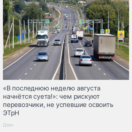
«В последнюю неделю августа
начнётся суета!»: чем рискуют
перевозчики, не успевшие освоить
ЭТрН
Дзен