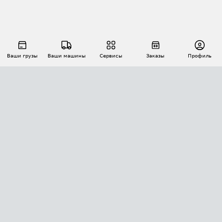
Ваши грузы
Ваши машины
Сервисы
Заказы
Профиль
АВТОМАТИЗАЦИЯ ПЕРЕВОЗОК
Площадки
Заказы
Торги
Тендеры
АТИ-Доки
GPS-мониторинг
АТИ Мессенджер
Цепочки грузов
API ATI.SU
ПОЛЕЗНОЕ
Расчет расстояний
БЕЗОПАСНОСТЬ
Академия ATI.SU
ATI.SU о безопасности
Звезды ATI.SU на вашем сайте
КОНТАКТЫ И ТАРИФЫ