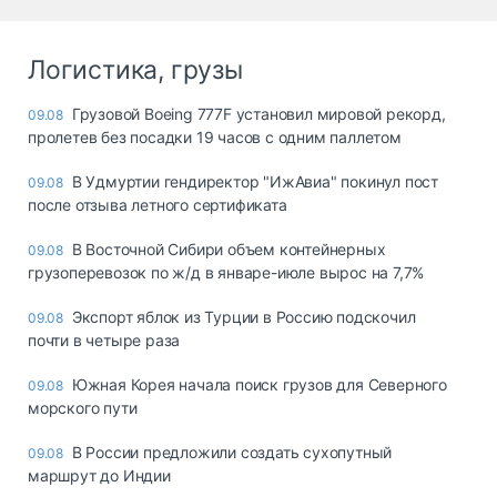
Логистика, грузы
Грузовой Boeing 777F установил мировой рекорд,
09.08
пролетев без посадки 19 часов с одним паллетом
В Удмуртии гендиректор "ИжАвиа" покинул пост
09.08
после отзыва летного сертификата
В Восточной Сибири объем контейнерных
09.08
грузоперевозок по ж/д в январе-июле вырос на 7,7%
Экспорт яблок из Турции в Россию подскочил
09.08
почти в четыре раза
Южная Корея начала поиск грузов для Северного
09.08
морского пути
В России предложили создать сухопутный
09.08
маршрут до Индии