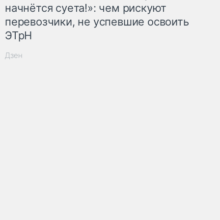
начнётся суета!»: чем рискуют
перевозчики, не успевшие освоить
ЭТрН
Дзен