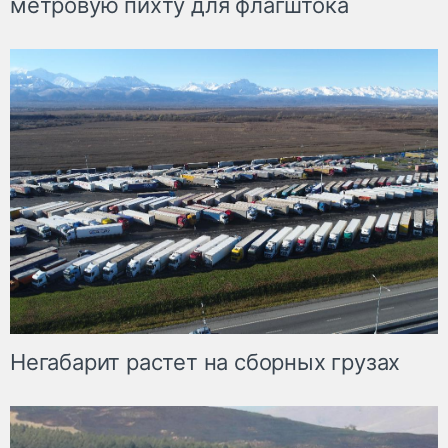
метровую пихту для флагштока
Негабарит растет на сборных грузах