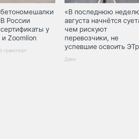
 бетономешалки
«В последнюю недел
 В России
августа начнётся суета
 сертификаты у
чем рискуют
 и Zoomlion
перевозчики, не
успевшие освоить ЭТ
й транспорт
Дзен