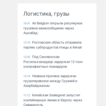
Логистика, грузы
Air Belgium открыла регулярное
16:41
грузовое авиасообщение через
Ашхабад
Ростовская область отправила
13:15
партию субпродуктов птицы в Китай
Под Смоленском
12:52
Россельхознадзор задержал 12 тонн
контрафактных помидоров
Названа причина задержки
12:14
грузоперевозок между Грузией и
Азербайджаном
Китайская Sealegend запустит
11:13
контейнерную линию в Европу через
Севморпуть