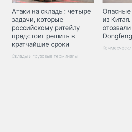
Опасные
Атаки на склады: четыре
из Китая.
задачи, которые
отозвали
российскому ритейлу
Dongfeng
предстоит решить в
кратчайшие сроки
Коммерчески
Склады и грузовые терминалы