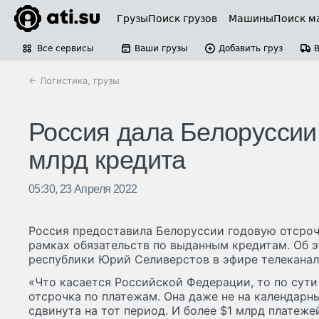
Грузы
Поиск грузов
Машины
Поиск м
Все сервисы
Ваши грузы
Добавить груз
← Логистика, грузы
Россия дала Белоруссии 
млрд кредита
05:30, 23 Апреля 2022
Россия предоставила Белоруссии годовую отсрочк
рамках обязательств по выданным кредитам. Об 
республики Юрий Селиверстов в эфире телеканала
«Что касается Российской Федерации, то по сути
отсрочка по платежам. Она даже не на календарны
сдвинута на тот период. И более $1 млрд платеже