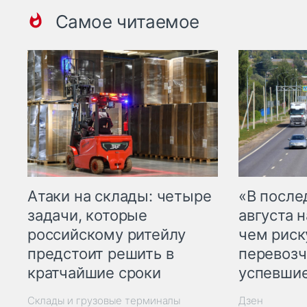
Самое читаемое
Атаки на склады: четыре
«В посл
задачи, которые
августа н
российскому ритейлу
чем рис
предстоит решить в
перевозч
кратчайшие сроки
успевшие
Склады и грузовые терминалы
Дзен