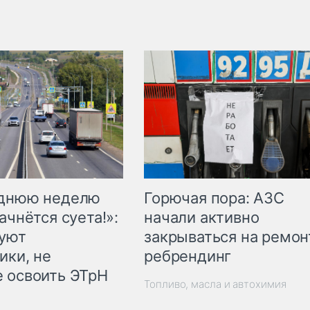
Горючая пора: АЗС
еднюю неделю
начали активно
ачнётся суета!»:
закрываться на ремон
куют
ребрендинг
ики, не
 освоить ЭТрН
Топливо, масла и автохимия