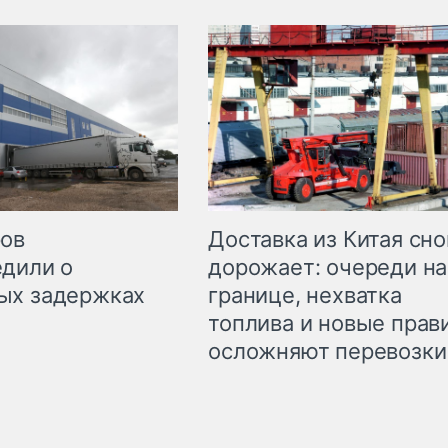
Доставка из Китая сно
ров
дорожает: очереди на
дили о
границе, нехватка
ых задержках
топлива и новые прав
осложняют перевозки