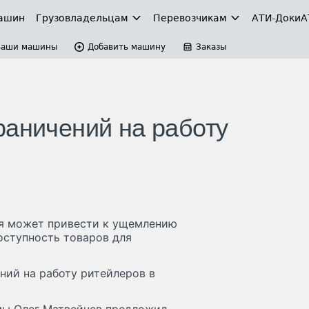
ашин
Грузовладельцам
Перевозчикам
АТИ-Доки
А
Ваши машины
Добавить машину
Заказы
раничений на работу
ия может привести к ущемлению
оступность товаров для
ний на работу ритейлеров в