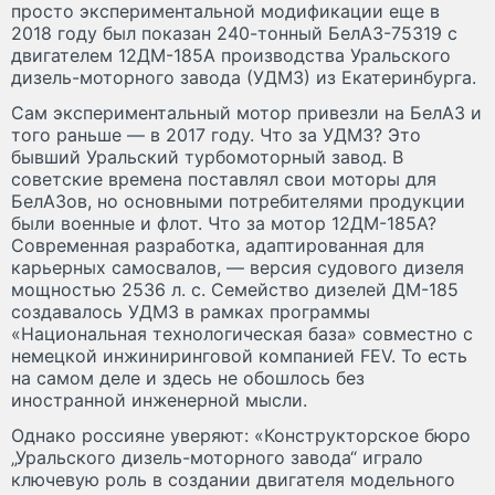
просто экспериментальной модификации еще в
2018 году был показан 240-тонный БелАЗ-75319 с
двигателем 12ДМ-185A производства Уральского
дизель-моторного завода (УДМЗ) из Екатеринбурга.
Сам экспериментальный мотор привезли на БелАЗ и
того раньше — в 2017 году. Что за УДМЗ? Это
бывший Уральский турбомоторный завод. В
советские времена поставлял свои моторы для
БелАЗов, но основными потребителями продукции
были военные и флот. Что за мотор 12ДМ-185A?
Современная разработка, адаптированная для
карьерных самосвалов, — версия судового дизеля
мощностью 2536 л. с. Семейство дизелей ДМ-185
создавалось УДМЗ в рамках программы
«Национальная технологическая база» совместно с
немецкой инжиниринговой компанией FEV. То есть
на самом деле и здесь не обошлось без
иностранной инженерной мысли.
Однако россияне уверяют: «Конструкторское бюро
„Уральского дизель-моторного завода“ играло
ключевую роль в создании двигателя модельного