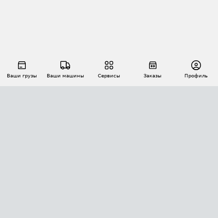
Ваши грузы
Ваши машины
Сервисы
Заказы
Профиль
АВТОМАТИЗАЦИЯ ПЕРЕВОЗОК
Площадки
Заказы
Торги
Тендеры
АТИ-Доки
GPS-мониторинг
АТИ Мессенджер
Цепочки грузов
API ATI.SU
ПОЛЕЗНОЕ
Расчет расстояний
БЕЗОПАСНОСТЬ