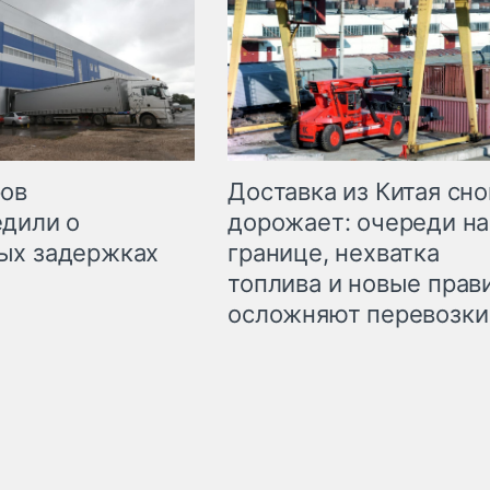
Доставка из Китая сно
ров
дорожает: очереди на
дили о
границе, нехватка
ых задержках
топлива и новые прав
осложняют перевозки