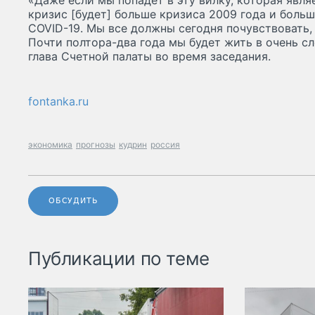
«Даже если мы попадет в эту вилку, которая явля
кризис [будет] больше кризиса 2009 года и боль
COVID-19. Мы все должны сегодня почувствовать,
Почти полтора-два года мы будет жить в очень с
глава Счетной палаты во время заседания.
fontanka.ru
экономика
прогнозы
кудрин
россия
ОБСУДИТЬ
Публикации по теме