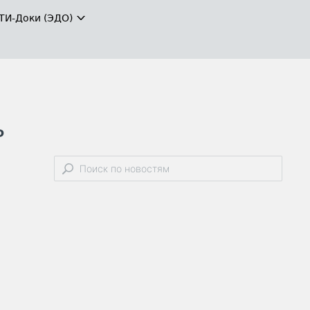
ТИ-Доки (ЭДО)
ь