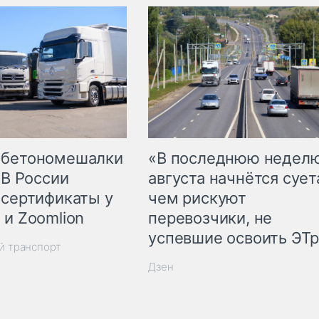
 бетономешалки
«В последнюю недел
 В России
августа начнётся суета
 сертификаты у
чем рискуют
 и Zoomlion
перевозчики, не
успевшие освоить ЭТ
й транспорт
Дзен