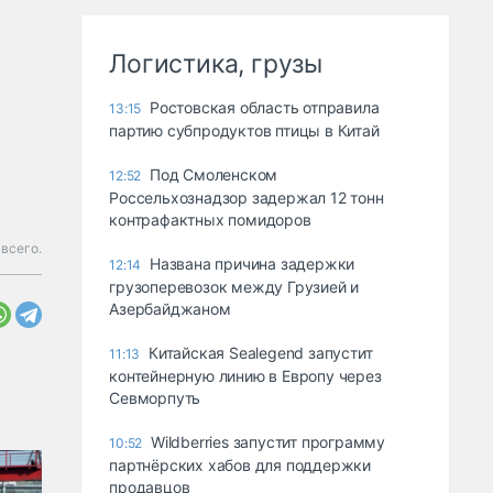
Логистика, грузы
Ростовская область отправила
13:15
партию субпродуктов птицы в Китай
Под Смоленском
12:52
Россельхознадзор задержал 12 тонн
контрафактных помидоров
всего.
Названа причина задержки
12:14
грузоперевозок между Грузией и
Азербайджаном
Китайская Sealegend запустит
11:13
контейнерную линию в Европу через
Севморпуть
Wildberries запустит программу
10:52
партнёрских хабов для поддержки
продавцов