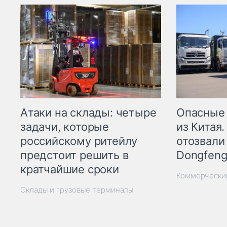
Опасные
Атаки на склады: четыре
из Китая.
задачи, которые
отозвали
российскому ритейлу
Dongfeng
предстоит решить в
кратчайшие сроки
Коммерчески
Склады и грузовые терминалы