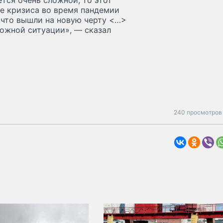
ется очень сложной, то этот
ше кризиса во время пандемии
 что вышли на новую черту <…>
ложной ситуации», — сказал
240 просмотров 