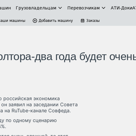
ашин
Грузовладельцам
Перевозчикам
АТИ-Доки
А
Ваши машины
Добавить машину
Заказы
олтора-два года будет очен
то российская экономика
 он заявил на заседании Совета
а на RuTube-канале Cовфеда.
оду по одному сценарию
4%.