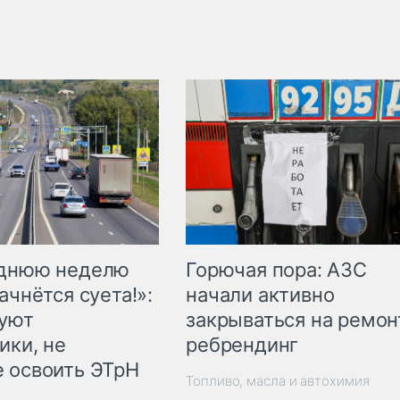
Горючая пора: АЗС
еднюю неделю
начали активно
ачнётся суета!»:
закрываться на ремон
куют
ребрендинг
ики, не
 освоить ЭТрН
Топливо, масла и автохимия