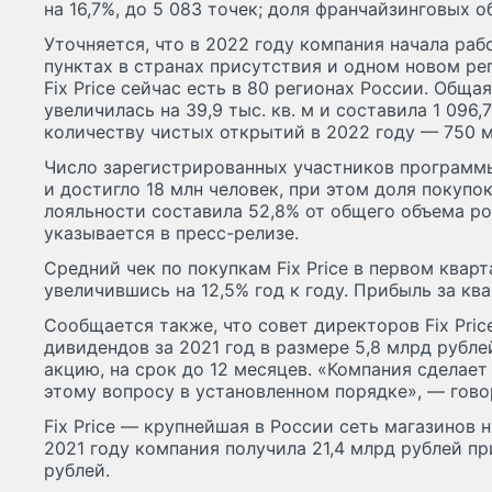
на 16,7%, до 5 083 точек; доля франчайзинговых о
Уточняется, что в 2022 году компания начала раб
пунктах в странах присутствия и одном новом ре
Fix Price сейчас есть в 80 регионах России. Обща
увеличилась на 39,9 тыс. кв. м и составила 1 096,7
количеству чистых открытий в 2022 году — 750 м
Число зарегистрированных участников программы
и достигло 18 млн человек, при этом доля покупо
лояльности составила 52,8% от общего объема р
указывается в пресс-релизе.
Средний чек по покупкам Fix Price в первом кварт
увеличившись на 12,5% год к году. Прибыль за ква
Сообщается также, что совет директоров Fix Pri
дивидендов за 2021 год в размере 5,8 млрд рублей
акцию, на срок до 12 месяцев. «Компания сделае
этому вопросу в установленном порядке», — гово
Fix Price — крупнейшая в России сеть магазинов 
2021 году компания получила 21,4 млрд рублей п
рублей.