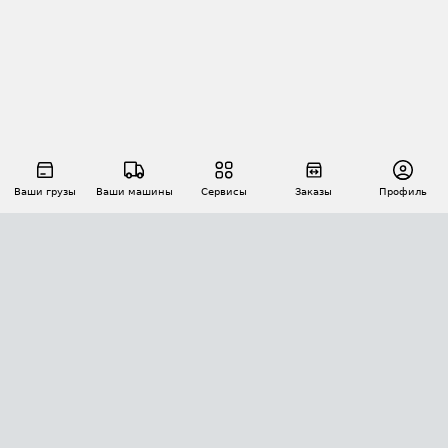
Ваши грузы
Ваши машины
Сервисы
Заказы
Профиль
АВТОМАТИЗАЦИЯ ПЕРЕВОЗОК
Площадки
Заказы
Торги
Тендеры
АТИ-Доки
GPS-мониторинг
АТИ Мессенджер
Цепочки грузов
API ATI.SU
ПОЛЕЗНОЕ