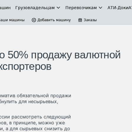
ашин
Грузовладельцам
Перевозчикам
АТИ-Доки
А
Ваши машины
Добавить машину
Заказы
до 50% продажу валютной
кспортеров
рматив обязательной продажи
бнулить для несырьевых,
ссии рассмотреть следующий
ров, в принципе, можно уже
, а для сырьевых снизить до