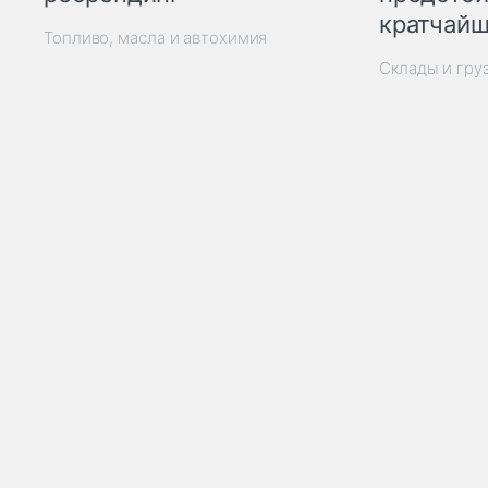
кратчайш
Топливо, масла и автохимия
Склады и гру