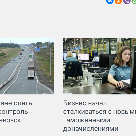
Бизнес начал
тане опять
сталкиваться с новым
контроль
таможенными
евозок
доначислениями