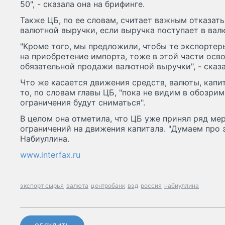
50", - сказала она на брифинге.
Также ЦБ, по ее словам, считает важным отказат
валютной выручки, если выручка поступает в вал
"Кроме того, мы предложили, чтобы те экспортер
на приобретение импорта, тоже в этой части ос
обязательной продажи валютной выручки", - сказа
Что же касается движения средств, валюты, капи
то, по словам главы ЦБ, "пока не видим в обозрим
ограничения будут сниматься".
В целом она отметила, что ЦБ уже принял ряд ме
ограничений на движения капитала. "Думаем про э
Набиуллина.
www.interfax.ru
экспорт сырья
валюта
центробанк
вэд
россия
набиуллина