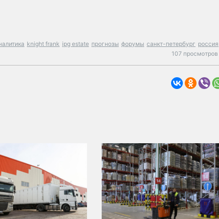
налитика
knight frank
ipg estate
прогнозы
форумы
санкт-петербург
россия
107 просмотров 