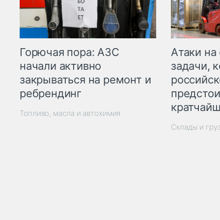
Горючая пора: АЗС
Атаки на
начали активно
задачи, 
закрываться на ремонт и
российск
ребрендинг
предстои
кратчайш
Топливо, масла и автохимия
Склады и гру