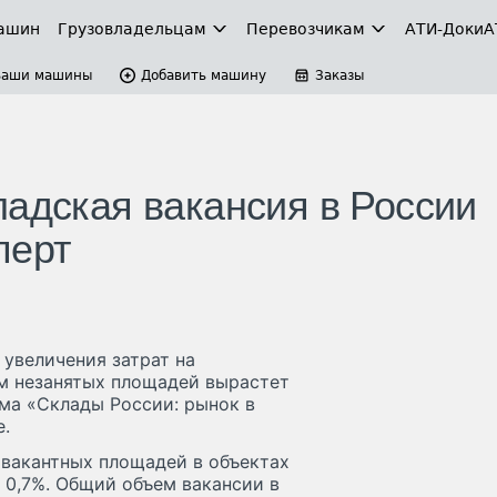
ашин
Грузовладельцам
Перевозчикам
АТИ-Доки
А
Ваши машины
Добавить машину
Заказы
ладская вакансия в России
перт
 увеличения затрат на
м незанятых площадей вырастет
ума «Склады России: рынок в
е.
я вакантных площадей в объектах
а 0,7%. Общий объем вакансии в