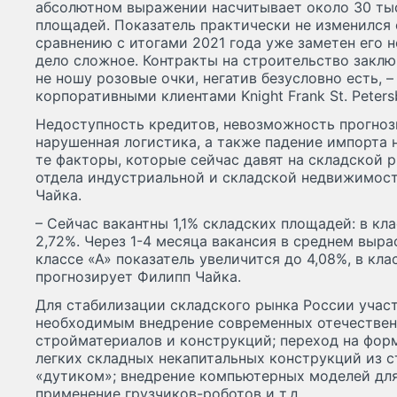
абсолютном выражении насчитывает около 30 тыс
площадей. Показатель практически не изменился с
сравнению с итогами 2021 года уже заметен его 
дело сложное. Контракты на строительство заключ
не ношу розовые очки, негатив безусловно есть, –
корпоративными клиентами Knight Frank St. Peter
Недоступность кредитов, невозможность прогноз
нарушенная логистика, а также падение импорта н
те факторы, которые сейчас давят на складской 
отдела индустриальной и складской недвижимост
Чайка.
– Сейчас вакантны 1,1% складских площадей: в клас
2,72%. Через 1-4 месяца вакансия в среднем выра
классе «А» показатель увеличится до 4,08%, в кла
прогнозирует Филипп Чайка.
Для стабилизации складского рынка России учас
необходимым внедрение современных отечествен
стройматериалов и конструкций; переход на формат
легких складных некапитальных конструкций из 
«дутиком»; внедрение компьютерных моделей для
применение грузчиков-роботов и т.д.