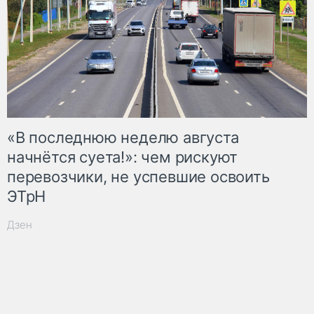
«В последнюю неделю августа
начнётся суета!»: чем рискуют
перевозчики, не успевшие освоить
ЭТрН
Дзен