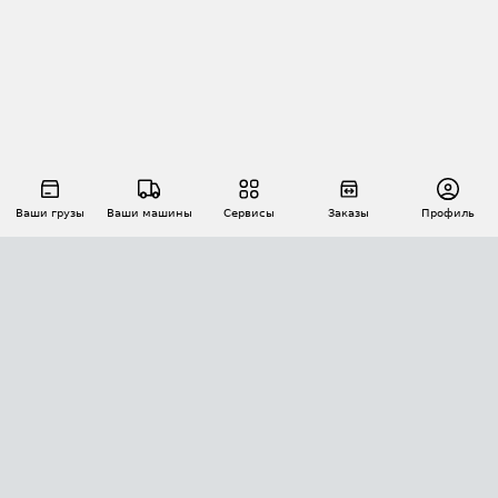
Ваши грузы
Ваши машины
Сервисы
Заказы
Профиль
АВТОМАТИЗАЦИЯ ПЕРЕВОЗОК
Площадки
Заказы
Торги
Тендеры
АТИ-Доки
GPS-мониторинг
АТИ Мессенджер
Цепочки грузов
API ATI.SU
ПОЛЕЗНОЕ