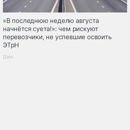
«В последнюю неделю августа
начнётся суета!»: чем рискуют
перевозчики, не успевшие освоить
ЭТрН
Дзен