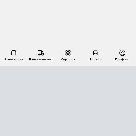
Ваши грузы
Ваши машины
Сервисы
Заказы
Профиль
АВТОМАТИЗАЦИЯ ПЕРЕВОЗОК
Площадки
Заказы
Торги
Тендеры
АТИ-Доки
GPS-мониторинг
АТИ Мессенджер
Цепочки грузов
API ATI.SU
ПОЛЕЗНОЕ