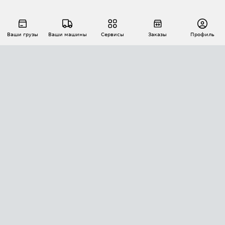
Ваши грузы
Ваши машины
Сервисы
Заказы
Профиль
АВТОМАТИЗАЦИЯ ПЕРЕВОЗОК
Площадки
Заказы
Торги
Тендеры
АТИ-Доки
GPS-мониторинг
АТИ Мессенджер
Цепочки грузов
API ATI.SU
ПОЛЕЗНОЕ
Расчет расстояний
БЕЗОПАСНОСТЬ
Академия ATI.SU
ATI.SU о безопасности
Звезды ATI.SU на вашем сайте
КОНТАКТЫ И ТАРИФЫ
Памятка по проверке контрагентов
Индекс ATI.SU FTL РФ
О системе ATI.SU
Светофор+
Средние ставки
ИНФОРМАЦИЯ