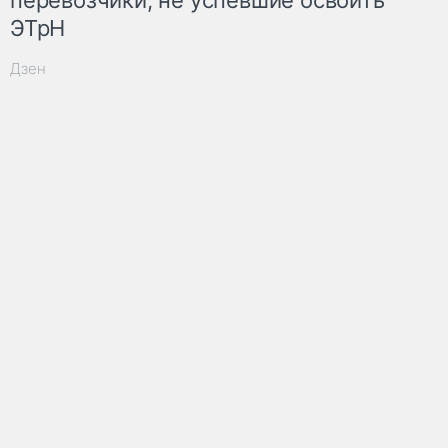
ЭТрН
Дзен