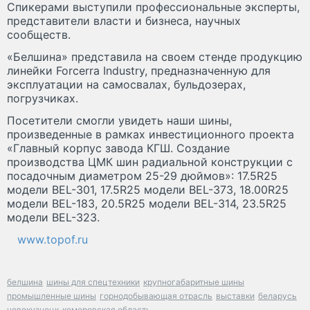
Спикерами выступили профессио­нальные эксперты,
представители власти и бизнеса, научных
сообществ.
«Белшина» представила на своем стенде продукцию
линейки Forcerra Industry, предназначенную для
эксплуатации на самосвалах, бульдозерах,
погрузчиках.
Посетители смогли увидеть наши шины,
произведенные в рамках инвестиционного проекта
«Главный корпус завода КГШ. Создание
производства ЦМК шин радиальной конструкции с
посадочным диаметром 25-29 дюймов»: 17.5R25
модели BEL-301, 17.5R25 модели BEL-373, 18.00R25
модели BEL-183, 20.5R25 модели BEL-314, 23.5R25
модели BEL-323.
www.topof.ru
белшина
шины для спецтехники
крупногабаритные шины
промышленные шины
горнодобывающая отрасль
выставки
беларусь
новокузнецк
кемеровская область