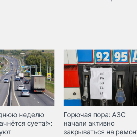
Горючая пора: АЗС
еднюю неделю
начали активно
ачнётся суета!»:
закрываться на ремон
куют