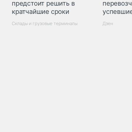
предстоит решить в
перевозч
кратчайшие сроки
успевшие
Склады и грузовые терминалы
Дзен