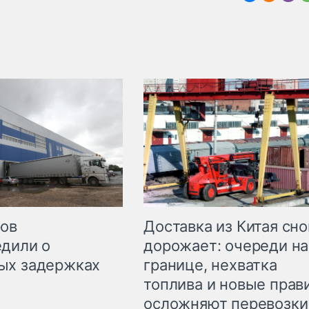
Доставка из Китая сно
ров
дорожает: очереди на
дили о
границе, нехватка
ых задержках
топлива и новые прав
осложняют перевозки