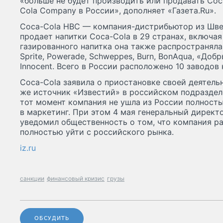
«больше не будет производить или продавать Coc
Cola Company в России», дополняет «Газета.Ru».
Coca-Cola HBC — компания-дистрибьютор из Шве
продает напитки Coca-Cola в 29 странах, включ
газированного напитка она также распространяла
Sprite, Powerade, Schweppes, Burn, BonAqua, «Добр
Innocent. Всего в России расположено 10 заводо
Coca-Cola заявила о приостановке своей деятельн
же источник «Известий» в российском подраздел
тот момент компания не ушла из России полность
в маркетинг. При этом 4 мая генеральный дирек
уведомил общественность о том, что компания р
полностью уйти с российского рынка.
iz.ru
санкции
финансовый кризис
грузы
ОБСУДИТЬ