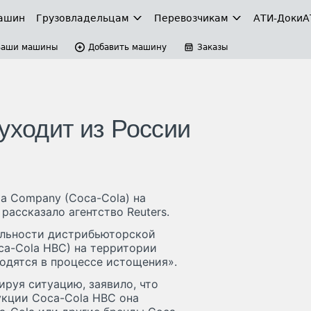
ашин
Грузовладельцам
Перевозчикам
АТИ-Доки
А
Ваши машины
Добавить машину
Заказы
уходит из России
a Company (Coca-Cola) на
рассказало агентство Reuters.
ельности дистрибьюторской
oca-Cola HBC) на территории
одятся в процессе истощения».
ируя ситуацию, заявило, что
укции Coca-Cola HBC она