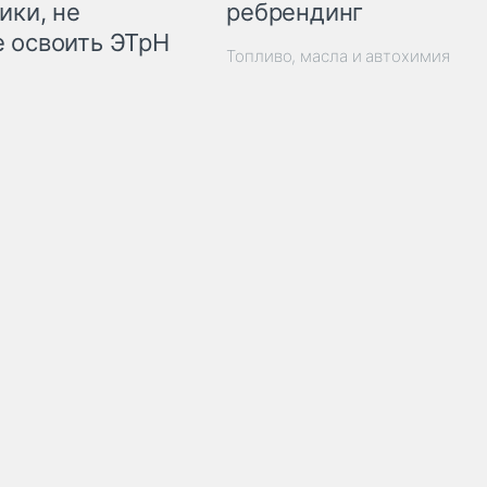
ребрендинг
ики, не
 освоить ЭТрН
Топливо, масла и автохимия