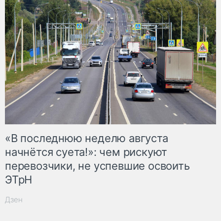
«В последнюю неделю августа
начнётся суета!»: чем рискуют
перевозчики, не успевшие освоить
ЭТрН
Дзен