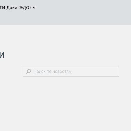
ТИ-Доки (ЭДО)
и