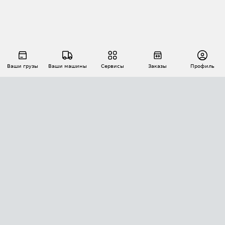
Ваши грузы
Ваши машины
Сервисы
Заказы
Профиль
АВТОМАТИЗАЦИЯ ПЕРЕВОЗОК
Площадки
Заказы
Торги
Тендеры
АТИ-Доки
GPS-мониторинг
АТИ Мессенджер
Цепочки грузов
API ATI.SU
ПОЛЕЗНОЕ
Расчет расстояний
БЕЗОПАСНОСТЬ
Академия ATI.SU
ATI.SU о безопасности