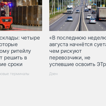
 склады: четыре
«В последнюю недел
которые
августа начнётся суета
ому ритейлу
чем рискуют
т решить в
перевозчики, не
ие сроки
успевшие освоить ЭТ
зовые терминалы
Дзен