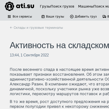
Грузы
Поиск грузов
Машины
Поиск м
Все сервисы
Ваши грузы
Добавить груз
← Склады и грузовые терминалы
Активность на складско
13:44, 1 Сентября 2022
После весеннего спада в настоящее время активн
показывает признаки восстановления. Об этом за
административно-хозяйственной деятельности О
Александр Разин. В компании ожидают, что втора
динамичной, поскольку участники рынка уже воз
логистики, пересмотру маршрутов поставок и ра
В то же время, рост доступного предложения на р
первом полугодии привел к некоторому снижению