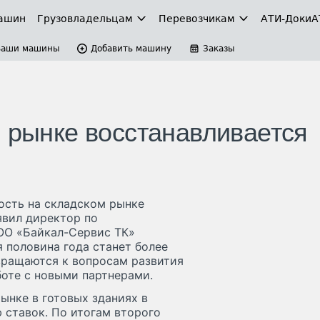
ашин
Грузовладельцам
Перевозчикам
АТИ-Доки
А
Ваши машины
Добавить машину
Заказы
м рынке восстанавливается
ость на складском рынке
явил директор по
ОО «Байкал-Сервис ТК»
я половина года станет более
вращаются к вопросам развития
боте с новыми партнерами.
ынке в готовых зданиях в
 ставок. По итогам второго