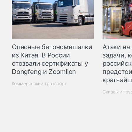
Опасные бетономешалки
Атаки на
из Китая. В России
задачи, 
отозвали сертификаты у
российск
Dongfeng и Zoomlion
предстои
кратчайш
Коммерческий транспорт
Склады и гру