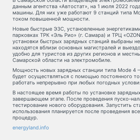
В Самарской области владельцев электромобилей
данным агентства «Автостат», на 1 июля 2022 го
машины. Для них уже работают 9 станций типа Mo
током повышенной мощности.
Новые быстрые ЭЗС, установленные энергетиками
парковках ТРК «Эль Рио» (г. Самара) и ТРЦ «OZON»
установки быстрых зарядных станций выбраны не
находятся вблизи основных магистралей и выездо
удобно для туристов из других регионов и мест
Самарской области на электромобиле.
Мощность новых зарядных станции типа Mode 4 – 
будет осуществляться с помощью постоянного то
работать непрерывно при любых погодных условия
В настоящее время работы по установке зарядных
завершающем этапе. После проведения пуско-нал
тестирование нового оборудования. Запустить ст
использования планируется после проведения вс
процедур.
energyland.info