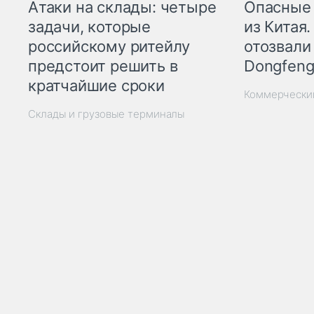
Опасные
Атаки на склады: четыре
из Китая.
задачи, которые
отозвали
российскому ритейлу
Dongfeng
предстоит решить в
кратчайшие сроки
Коммерчески
Склады и грузовые терминалы