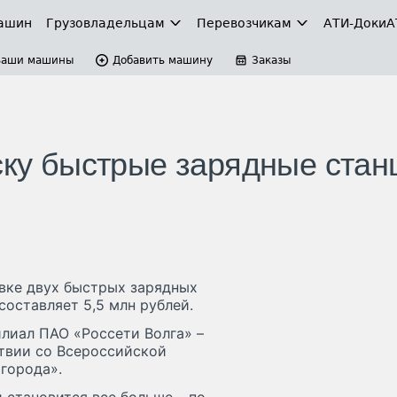
ашин
Грузовладельцам
Перевозчикам
АТИ-Доки
А
Ваши машины
Добавить машину
Заказы
уску быстрые зарядные стан
овке двух быстрых зарядных
оставляет 5,5 млн рублей.
лиал ПАО «Россети Волга» –
твии со Всероссийской
города».