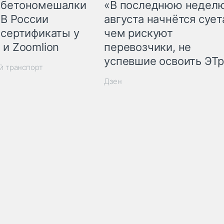
 бетономешалки
«В последнюю недел
 В России
августа начнётся суета
 сертификаты у
чем рискуют
 и Zoomlion
перевозчики, не
успевшие освоить ЭТ
й транспорт
Дзен