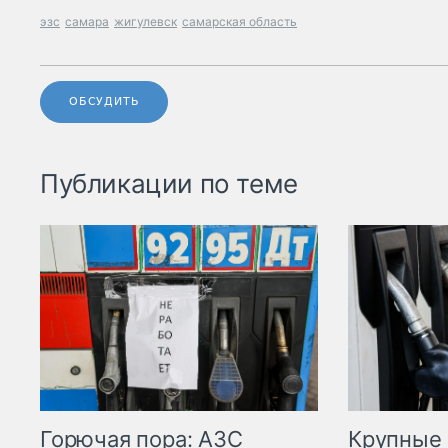
эзс
самара
жигулевск
самарская область
ОБСУДИТЬ
Публикации по теме
Горючая пора: АЗС
Крупные 