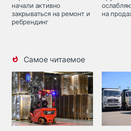
начали активно
ослабляю
закрываться на ремонт и
на прода
ребрендинг
Самое читаемое