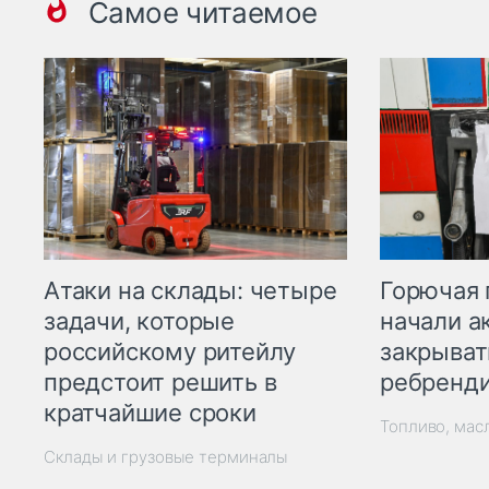
Самое читаемое
Горючая 
Атаки на склады: четыре
начали а
задачи, которые
закрыват
российскому ритейлу
ребренд
предстоит решить в
кратчайшие сроки
Топливо, мас
Склады и грузовые терминалы