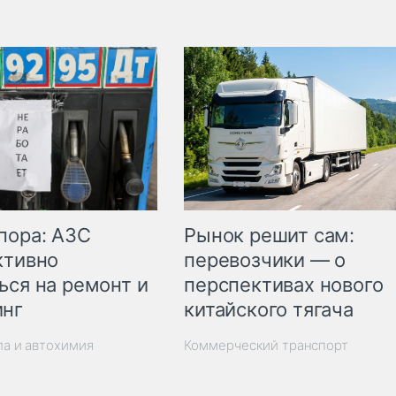
пора: АЗС
Рынок решит сам:
ктивно
перевозчики — о
ься на ремонт и
перспективах нового
инг
китайского тягача
ла и автохимия
Коммерческий транспорт