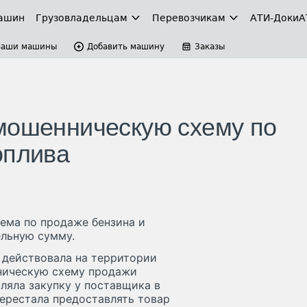
ашин
Грузовладельцам
Перевозчикам
АТИ-Доки
А
Ваши машины
Добавить машину
Заказы
мошенническую схему по
оплива
ема по продаже бензина и
ельную сумму.
 действовала на территории
ническую схему продажи
ляла закупку у поставщика в
ерестала предоставлять товар