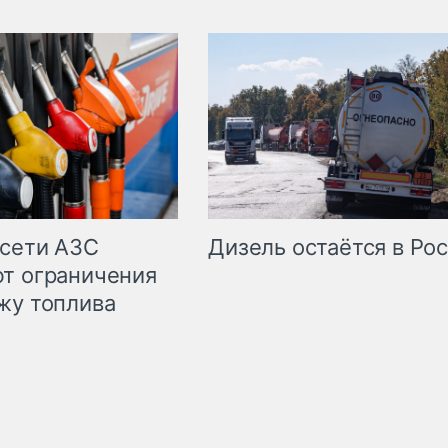
сети АЗС
Дизель остаётся в Ро
т ограничения
жу топлива