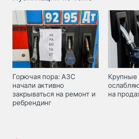
Горючая пора: АЗС
Крупные 
начали активно
ослабляю
закрываться на ремонт и
на прода
ребрендинг