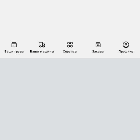
Ваши грузы
Ваши машины
Сервисы
Заказы
Профиль
АВТОМАТИЗАЦИЯ ПЕРЕВОЗОК
Площадки
Заказы
Торги
Тендеры
АТИ-Доки
GPS-мониторинг
АТИ Мессенджер
Цепочки грузов
API ATI.SU
ПОЛЕЗНОЕ
Расчет расстояний
БЕЗОПАСНОСТЬ