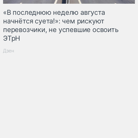
«В последнюю неделю августа
начнётся суета!»: чем рискуют
перевозчики, не успевшие освоить
ЭТрН
Дзен