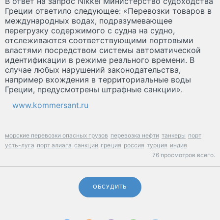
В ответ на запрос Nikkei Министерство судоходства
Греции ответило следующее: «Перевозки товаров в
международных водах, подразумевающее
перегрузку содержимого с судна на судно,
отслеживаются соответствующими портовыми
властями посредством системы автоматической
идентификации в режиме реального времени. В
случае любых нарушений законодательства,
например вхождения в территориальные воды
Греции, предусмотрены штрафные санкции».
www.kommersant.ru
морские перевозки опасных грузов
перевозка нефти
танкеры
порт
усть-луга
порт алиага
санкции
греция
россия
турция
индия
76 просмотров всего.
ОБСУДИТЬ