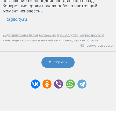
соглашение было подписано два года назад.
Конкретные сроки начала работ в настоящий
момент неизвестны.
tagilcity.ru
индустриальные парки
восточный
производство
инфраструктура
инвестиции
крсу
планы
нижний тагил
свердловская область
58 просмотров всего.
ОБСУДИТЬ