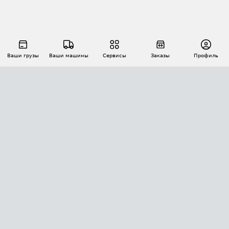
Ваши грузы
Ваши машины
Сервисы
Заказы
Профиль
АВТОМАТИЗАЦИЯ ПЕРЕВОЗОК
Площадки
Заказы
Торги
Тендеры
АТИ-Доки
GPS-мониторинг
АТИ Мессенджер
Цепочки грузов
API ATI.SU
ПОЛЕЗНОЕ
Расчет расстояний
БЕЗОПАСНОСТЬ
Академия ATI.SU
ATI.SU о безопасности
Звезды ATI.SU на вашем сайте
КОНТАКТЫ И ТАРИФЫ