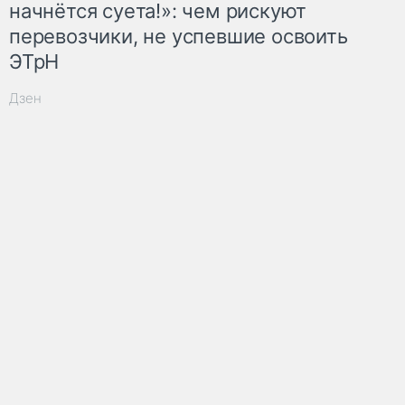
начнётся суета!»: чем рискуют
перевозчики, не успевшие освоить
ЭТрН
Дзен