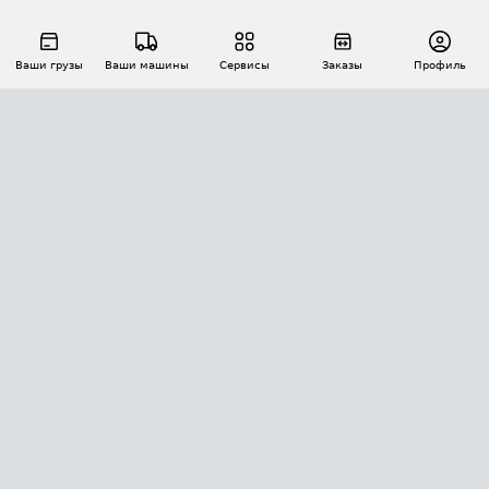
Ваши грузы
Ваши машины
Сервисы
Заказы
Профиль
АВТОМАТИЗАЦИЯ ПЕРЕВОЗОК
Площадки
Заказы
Торги
Тендеры
АТИ-Доки
GPS-мониторинг
АТИ Мессенджер
Цепочки грузов
API ATI.SU
ПОЛЕЗНОЕ
Расчет расстояний
БЕЗОПАСНОСТЬ
Академия ATI.SU
ATI.SU о безопасности
Звезды ATI.SU на вашем сайте
КОНТАКТЫ И ТАРИФЫ
Памятка по проверке контрагентов
Индекс ATI.SU FTL РФ
О системе ATI.SU
Светофор+
Средние ставки
ИНФОРМАЦИЯ