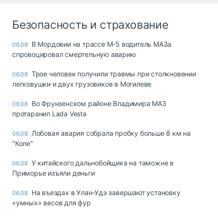
Безопасность и страхование
В Мордовии на трассе М-5 водитель МАЗа
06.08
спровоцировал смертельную аварию
Трое человек получили травмы при столкновении
06.08
легковушки и двух грузовиков в Могилеве
Во Фрунзенском районе Владимира МАЗ
06.08
протаранил Lada Vesta
Лобовая авария собрала пробку больше 8 км на
06.08
"Коле"
У китайского дальнобойщика на таможне в
06.08
Приморье изъяли деньги
Ha въeздax в Улaн-Удэ зaвepшaют ycтaнoвкy
06.08
«yмныx» вecoв для фyp