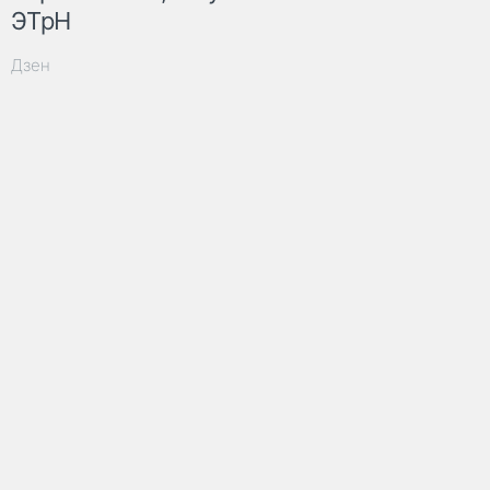
ЭТрН
Дзен