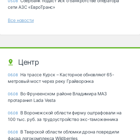
Сбербанк подаст иск о банкротстве оператора
05.08
сети АЗС «ЕвроТранс»
Все новости
Центр
На трассе Курск – Касторное обновляют 65-
06.08
метровый мост через реку Грайворонка
Во Фрунзенском районе Владимира МАЗ
06.08
протаранил Lada Vesta
В Воронежской области фирму оштрафовали на
06.08
100 тыс. руб. за трудоустройство экс-таможенника
В Тверской области обломки дрона повредили
06.08
фасад логокомплекса Wildberries