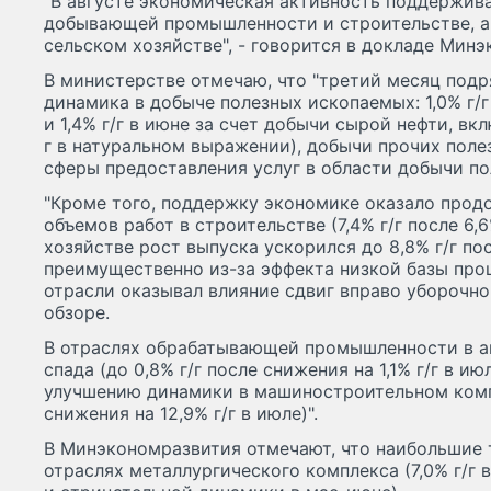
"В августе экономическая активность поддержив
добывающей промышленности и строительстве, а
сельском хозяйстве", - говорится в докладе Мин
В министерстве отмечаю, что "третий месяц под
динамика в добыче полезных ископаемых: 1,0% г/г 
и 1,4% г/г в июне за счет добычи сырой нефти, вкл
г в натуральном выражении), добычи прочих поле
сферы предоставления услуг в области добычи по
"Кроме того, поддержку экономике оказало про
объемов работ в строительстве (7,4% г/г после 6,6
хозяйстве рост выпуска ускорился до 8,8% г/г пос
преимущественно из-за эффекта низкой базы прош
отрасли оказывал влияние сдвиг вправо уборочной
обзоре.
В отраслях обрабатывающей промышленности в а
спада (до 0,8% г/г после снижения на 1,1% г/г в и
улучшению динамики в машиностроительном компл
снижения на 12,9% г/г в июле)".
В Минэкономразвития отмечают, что наибольшие т
отраслях металлургического комплекса (7,0% г/г в