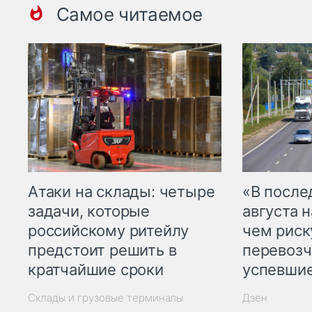
Самое читаемое
Атаки на склады: четыре
«В посл
задачи, которые
августа н
российскому ритейлу
чем рис
предстоит решить в
перевозч
кратчайшие сроки
успевшие
Склады и грузовые терминалы
Дзен