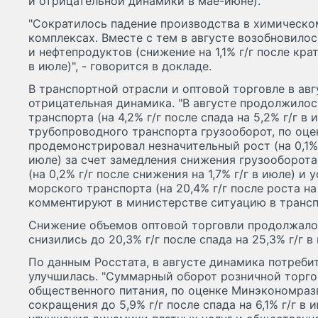
и отрицательной динамики в мае-июне).
"Сократилось падение производства в химическ
комплексах. Вместе с тем в августе возобновило
и нефтепродуктов (снижение на 1,1% г/г после кра
в июле)", - говорится в докладе.
В транспортной отрасли и оптовой торговле в ав
отрицательная динамика. "В августе продолжило
транспорта (на 4,2% г/г после спада на 5,2% г/г в 
трубопроводного транспорта грузооборот, по оцен
продемонстрировал незначительный рост (на 0,1% г
июле) за счет замедления снижения грузооборот
(на 0,2% г/г после снижения на 1,7% г/г в июле) и
морского транспорта (на 20,4% г/г после роста на 7
комментируют в министерстве ситуацию в трансп
Снижение объемов оптовой торговли продолжалос
снизились до 20,3% г/г после спада на 25,3% г/г в
По данным Росстата, в августе динамика потреби
улучшилась. "Суммарный оборот розничной торгов
общественного питания, по оценке Минэкономраз
сокращения до 5,9% г/г после спада на 6,1% г/г в 