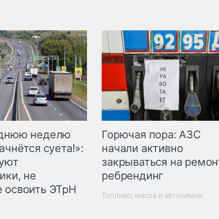
Горючая пора: АЗС
еднюю неделю
начали активно
ачнётся суета!»:
закрываться на ремон
куют
ребрендинг
ики, не
 освоить ЭТрН
Топливо, масла и автохимия