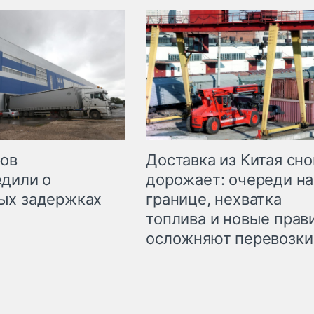
Доставка из Китая сно
ров
дорожает: очереди на
дили о
границе, нехватка
ых задержках
топлива и новые прав
осложняют перевозки