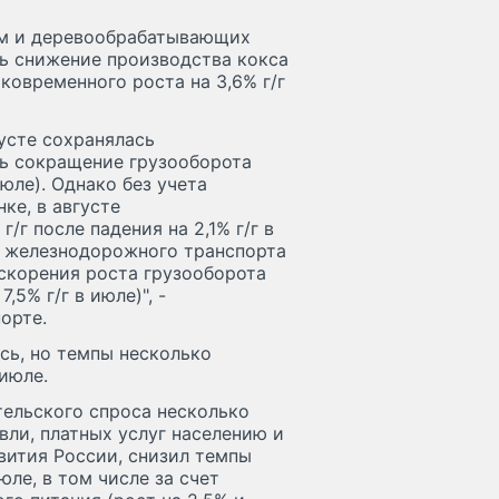
ом и деревообрабатывающих
сь снижение производства кокса
тковременного роста на 3,6% г/г
густе сохранялась
сь сокращение грузооборота
июле). Однако без учета
ке, в августе
/г после падения на 2,1% г/г в
а железнодорожного транспорта
 ускорения роста грузооборота
,5% г/г в июле)", -
орте.
ь, но темпы несколько
 июле.
тельского спроса несколько
ли, платных услуг населению и
вития России, снизил темпы
июле, в том числе за счет