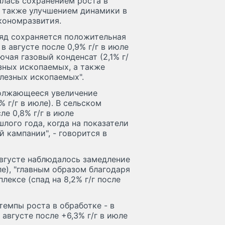
алась сохранением роста в
 также улучшением динамики в
экономразвития.
ряд сохраняется положительная
в августе после 0,9% г/г в июле
ючая газовый конденсат (2,1% г/
зных ископаемых, а также
лезных ископаемых".
должающееся увеличение
% г/г в июле). В сельском
ле 0,8% г/г в июле
лого года, когда на показатели
 кампании", - говорится в
вгусте наблюдалось замедление
юле), "главным образом благодаря
ексе (спад на 8,2% г/г после
емпы роста в обработке - в
 августе после +6,3% г/г в июле