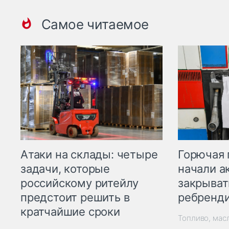
Самое читаемое
Горючая 
Атаки на склады: четыре
начали а
задачи, которые
закрыват
российскому ритейлу
ребренд
предстоит решить в
кратчайшие сроки
Топливо, мас