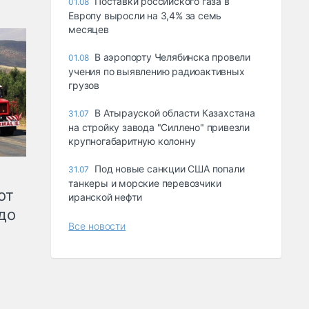
Поставки российского газа в
01.08
Европу выросли на 3,4% за семь
месяцев
В аэропорту Челябинска провели
01.08
учения по выявлению радиоактивных
грузов
В Атырауской области Казахстана
31.07
на стройку завода "Силлено" привезли
крупногабаритную колонну
Под новые санкции США попали
31.07
танкеры и морские перевозчики
от
иранской нефти
до
Все новости