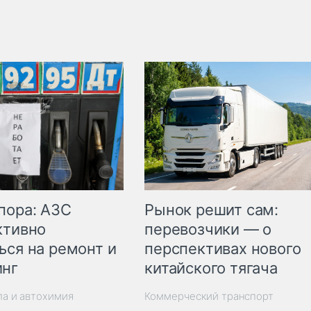
пора: АЗС
Рынок решит сам:
ктивно
перевозчики — о
ься на ремонт и
перспективах нового
инг
китайского тягача
ла и автохимия
Коммерческий транспорт