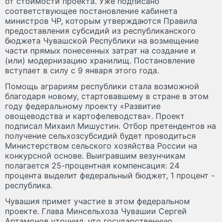
от стоимости проекта. Уже подписано
соответствующее постановление кабинета
министров ЧР, которым утверждаются Правила
предоставления субсидий из республиканского
бюджета Чувашской Республики на возмещение
части прямых понесенных затрат на создание и
(или) модернизацию хранилищ. Постановление
вступает в силу с 9 января этого года.
Помощь аграриям республики стала возможной
благодаря новому, стартовавшему в стране в этом
году федеральному проекту «Развитие
овощеводства и картофелеводства». Проект
подписал Михаил Мишустин. Отбор претендентов на
получение сельхозсубсидий будет проводиться
Министерством сельского хозяйства России на
конкурсной основе. Выигравшим везунчикам
полагается 25-процентная компенсация: 24
процента выделит федеральный бюджет, 1 процент -
республика.
Чувашия примет участие в этом федеральном
проекте. Глава Минсельхоза Чувашии Сергей
Артамонов уточнил, что государственную