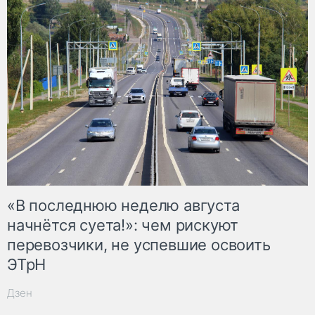
«В последнюю неделю августа
начнётся суета!»: чем рискуют
перевозчики, не успевшие освоить
ЭТрН
Дзен