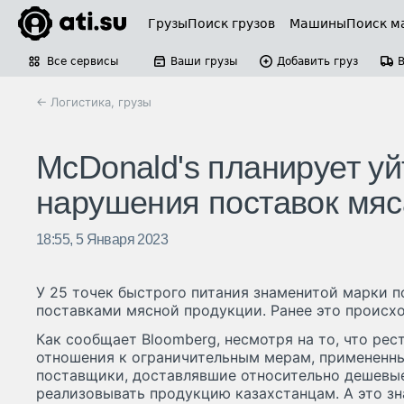
Грузы
Поиск грузов
Машины
Поиск м
Все сервисы
Ваши грузы
Добавить груз
← Логистика, грузы
McDonald's планирует уй
нарушения поставок мяс
18:55, 5 Января 2023
У 25 точек быстрого питания знаменитой марки 
поставками мясной продукции. Ранее это происх
Как сообщает Bloomberg, несмотря на то, что ре
отношения к ограничительным мерам, примененны
поставщики, доставлявшие относительно дешевые
реализовывать продукцию казахстанцам. А это зна