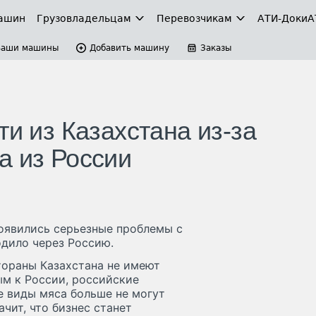
ашин
Грузовладельцам
Перевозчикам
АТИ-Доки
А
Ваши машины
Добавить машину
Заказы
ти из Казахстана из-за
а из России
появились серьезные проблемы с
одило через Россию.
стораны Казахстана не имеют
м к России, российские
 виды мяса больше не могут
чит, что бизнес станет