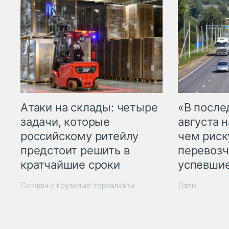
Атаки на склады: четыре
«В посл
задачи, которые
августа н
российскому ритейлу
чем рис
предстоит решить в
перевозч
кратчайшие сроки
успевшие
Склады и грузовые терминалы
Дзен