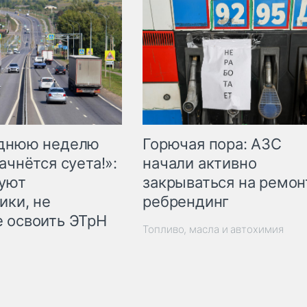
Горючая пора: АЗС
еднюю неделю
начали активно
ачнётся суета!»:
закрываться на ремон
куют
ребрендинг
ики, не
 освоить ЭТрН
Топливо, масла и автохимия