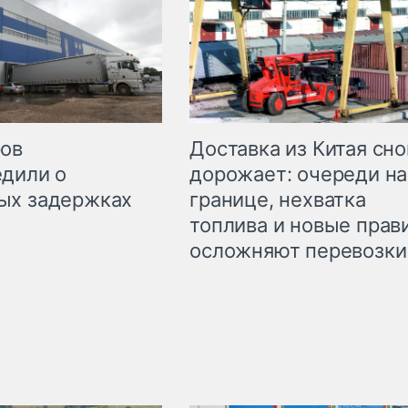
Доставка из Китая сно
ров
дорожает: очереди на
дили о
границе, нехватка
ых задержках
топлива и новые прав
осложняют перевозки