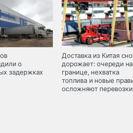
Доставка из Китая сно
ров
дорожает: очереди на
дили о
границе, нехватка
ых задержках
топлива и новые прав
осложняют перевозки