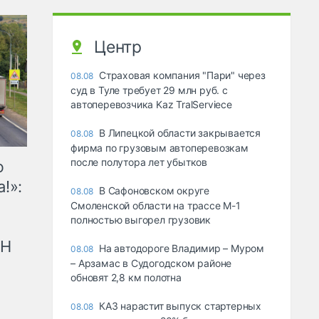
Центр
Страховая компания "Пари" через
08.08
суд в Туле требует 29 млн руб. с
автоперевозчика Kaz TralServiece
В Липецкой области закрывается
08.08
фирма по грузовым автоперевозкам
после полутора лет убытков
ю
!»:
В Сафоновском округе
08.08
Смоленской области на трассе М-1
полностью выгорел грузовик
рН
На автодороге Владимир – Муром
08.08
– Арзамас в Судогодском районе
обновят 2,8 км полотна
КАЗ нарастит выпуск стартерных
08.08