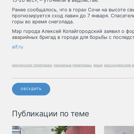
15-20 м/с», – уточнили в ведомстве.
Ранее сообщалось, что в горах Сочи на высоте св
прогнозируется сход лавин до 7 января. Спасате
горы во время снегопада.
Мэр города Алексей Копайгородский заявил о фо
аварийных бригад в городе для борьбы с послед
aif.ru
керченская переправа
паромные переправы
крым
краснодарский к
ОБСУДИТЬ
Публикации по теме