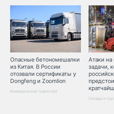
Опасные бетономешалки
Атаки на
из Китая. В России
задачи, 
отозвали сертификаты у
российск
Dongfeng и Zoomlion
предстои
кратчайш
Коммерческий транспорт
Склады и гру