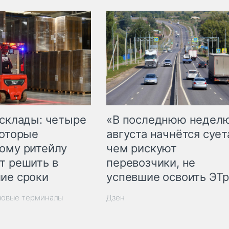
 склады: четыре
«В последнюю недел
которые
августа начнётся суета
ому ритейлу
чем рискуют
т решить в
перевозчики, не
ие сроки
успевшие освоить ЭТ
зовые терминалы
Дзен